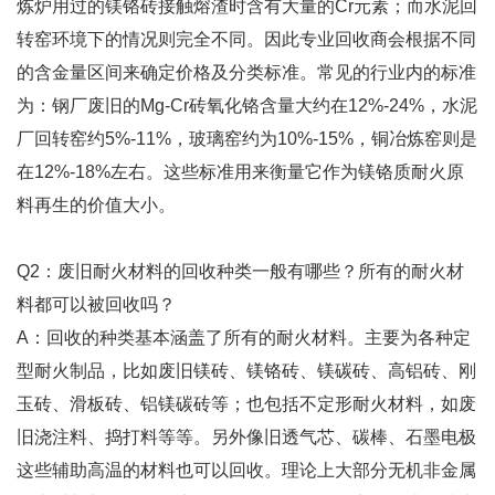
炼炉用过的镁铬砖接触熔渣时含有大量的Cr元素；而水泥回
转窑环境下的情况则完全不同。因此专业回收商会根据不同
的含金量区间来确定价格及分类标准。常见的行业内的标准
为：钢厂废旧的Mg-Cr砖氧化铬含量大约在12%-24%，水泥
厂回转窑约5%-11%，玻璃窑约为10%-15%，铜冶炼窑则是
在12%-18%左右。这些标准用来衡量它作为镁铬质耐火原
料再生的价值大小。
Q2：废旧耐火材料的回收种类一般有哪些？所有的耐火材
料都可以被回收吗？
A：回收的种类基本涵盖了所有的耐火材料。主要为各种定
型耐火制品，比如废旧镁砖、镁铬砖、镁碳砖、高铝砖、刚
玉砖、滑板砖、铝镁碳砖等；也包括不定形耐火材料，如废
旧浇注料、捣打料等等。另外像旧透气芯、碳棒、石墨电极
这些辅助高温的材料也可以回收。理论上大部分无机非金属