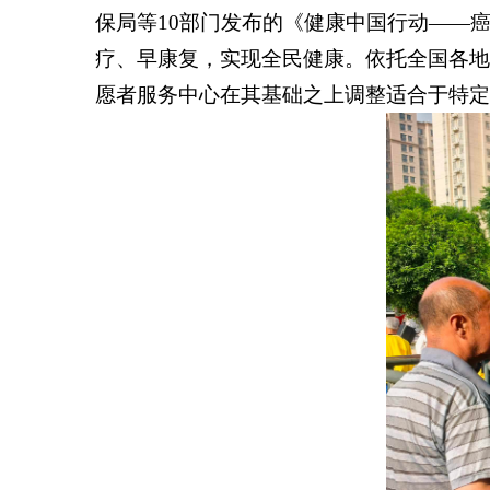
综
保局等
10
部门发布的《健康中国行动——
合
疗、早康复，实现全民健康。依托全国各地
信
息
愿者服务中心
在其基础之上调整适合于特定
法
治
健
康
华
夏
人
物