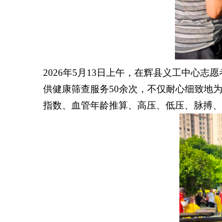
爱
心
企
业
2026
年
5
月
13
日上午，在
辉县义工中心
志愿
供健康筛查服务
50
余次，不仅耐心细致地
指数、血管年龄推算、高压、低压、脉搏、