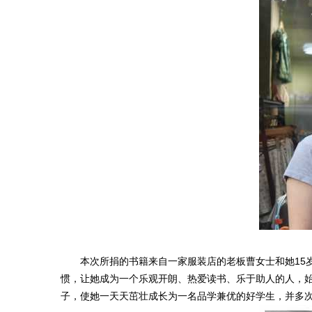
综
合
信
息
法
治
健
康
华
夏
人
本次所捐的书籍来自一家服装店的老板曹女士和她15岁
物
惯，让她成为一个乐观开朗、热爱读书、乐于助人的人，
子，使她一天天茁壮成长为一名品学兼优的好学生，并多