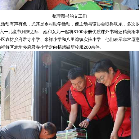
整理图书的义工们
动有声有色，尤其是乡村助学活动，便主动与该协会取得联系，多次以
六一儿童节到来之际，她和女儿一起将3100余册优质课外书籍还精美绘本
符区袁坊乡府君寺小学、米祥小学和八里湾镇实验小学，他们表示非常愿
祥符区袁坊乡府君寺小学定向捐赠崭新校服200余件。