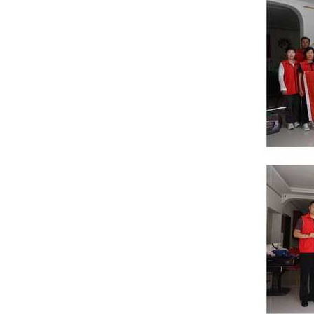
爱
心
企
业