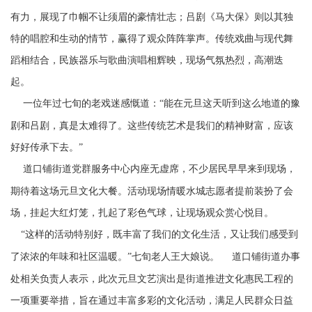
有力，展现了巾帼不让须眉的豪情壮志；吕剧《马大保》则以其独
特的唱腔和生动的情节，赢得了观众阵阵掌声。传统戏曲与现代舞
蹈相结合，民族器乐与歌曲演唱相辉映，现场气氛热烈，高潮迭
起。
一位年过七旬的老戏迷感慨道：“能在元旦这天听到这么地道的豫
剧和吕剧，真是太难得了。这些传统艺术是我们的精神财富，应该
好好传承下去。”
道口铺街道党群服务中心内座无虚席，不少居民早早来到现场，
期待着这场元旦文化大餐。活动现场情暖水城志愿者提前装扮了会
场，挂起大红灯笼，扎起了彩色气球，让现场观众赏心悦目。
“这样的活动特别好，既丰富了我们的文化生活，又让我们感受到
了浓浓的年味和社区温暖。”七旬老人王大娘说。
道口铺街道办事
处相关负责人表示，此次元旦文艺演出是街道推进文化惠民工程的
一项重要举措，旨在通过丰富多彩的文化活动，满足人民群众日益