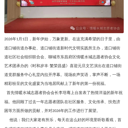
年
月
日，新年伊始，万象更新。在这充满希望的日子里，由
2026
1
1
道口铺街道办事处、道口铺街道新时代文明实践所主办，道口铺街
道社区社会组织联合会、聊城市东昌府区情暖水城志愿者协会文化
艺术团承办的《时和岁丰·繁荣昌盛》喜迎元旦文艺演出在道口铺街
道党群服务中心礼堂内拉开序幕。现场欢声笑语，掌声不断，一场
精彩纷呈的文化盛宴为当地居民献上了新年的第一份祝福。
首先情暖水城志愿者协会会长李培骞上台发表了热情洋溢的新年祝
福。他回顾了过去一年志愿者团队在社区服务、文化传承、扶危济
困等方面所做的贡献，并对
年的工作进行了展望。
2026
他说：我们大家老有所乐，每天在这么好的环境里听歌看戏，首