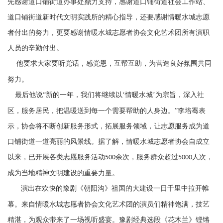
先感谢道口铺街道办事处鼎力支持，感谢道口铺街道社会工作站、
道口铺街道新时代文明实践所的精心指导，还要感谢情暖水城志愿
者付出的努力，更要感谢情暖水城志愿者协会文化艺术团所有演职
人员的辛勤付出。
他要求大家要听党话，感党恩，互帮互助，为营造良好氛围共同
努力。
最后他说“新的一年，我们将继续以‘情暖水城’为宗旨，深入社
区，服务居民，把温暖送到每一个需要帮助的人身边。”李培骞表
示，协会将不断创新服务形式，拓展服务领域，让志愿服务成为道
口铺街道一道亮丽的风景线。据了解，情暖水城志愿者协会自成立
以来，已开展各类志愿服务活动
余次，服务群众超过
人次，
500
5000
成为当地精神文明建设的重要力量。
演出在欢快的豫剧《朝阳沟》祖国的大建设一日千里中拉开帷
幕。来自情暖水城志愿者协会文化艺术团的演员们精神饱满，技艺
精湛，为观众带来了一场视听盛宴。豫剧经典选段《花木兰》铿锵