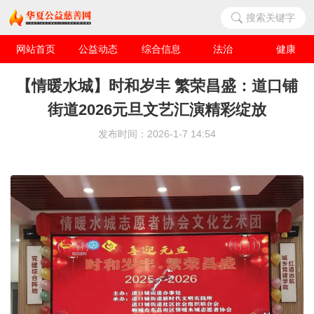
搜索关键字
网站首页
公益动态
综合信息
法治
健康
华夏人物
爱心企业
【情暖水城】时和岁丰 繁荣昌盛：道口铺
街道2026元旦文艺汇演精彩绽放
发布时间：2026-1-7 14:54