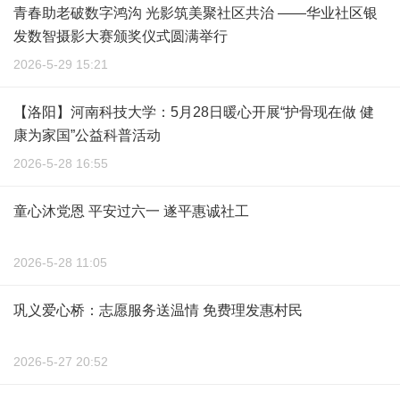
青春助老破数字鸿沟 光影筑美聚社区共治 ——华业社区银
发数智摄影大赛颁奖仪式圆满举行
2026-5-29 15:21
【洛阳】河南科技大学：5月28日暖心开展“护骨现在做 健
康为家国”公益科普活动
2026-5-28 16:55
童心沐党恩 平安过六一 遂平惠诚社工
2026-5-28 11:05
巩义爱心桥：志愿服务送温情 免费理发惠村民
2026-5-27 20:52