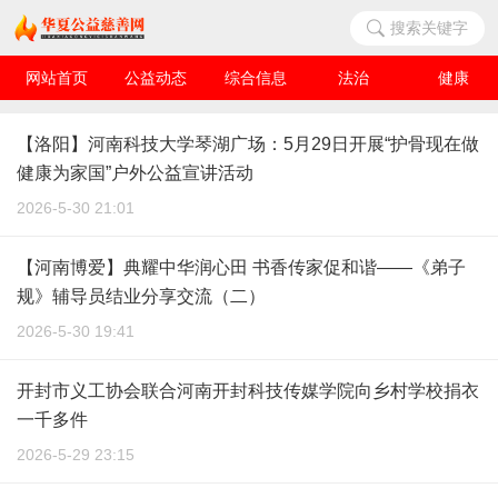
搜索关键字
网站首页
公益动态
综合信息
法治
健康
华夏人物
爱心企业
【洛阳】河南科技大学琴湖广场：5月29日开展“护骨现在做
健康为家国”户外公益宣讲活动
2026-5-30 21:01
【河南博爱】典耀中华润心田 书香传家促和谐——《弟子
规》辅导员结业分享交流（二）
2026-5-30 19:41
开封市义工协会联合河南开封科技传媒学院向乡村学校捐衣
一千多件
2026-5-29 23:15