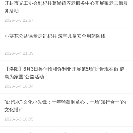
开封市义工协会到杞县葛岗镇养老服务中心开展敬老志愿服
务活动
2026-6-6 22:57
小葵花公益课堂走进杞县 筑牢儿童安全用药防线
2026-6-4 21:39
【洛阳】6月3日鲁佳怡和许利亚开展第5场“护骨现在做 健
康为家国”公益活动
2026-6-4 10:34
“延汽水”·文化小先锋：千年翰墨润童心，一场“知行合一”的
文化播种
2026-6-3 16:05